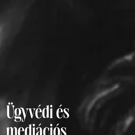
Ügyvédi és
mediációs