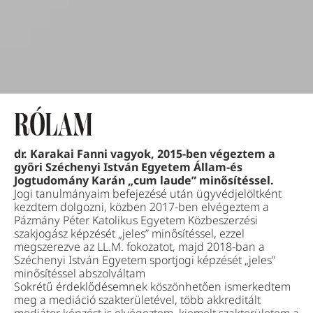
RÓLAM
dr. Karakai Fanni vagyok, 2015-ben végeztem a
győri Széchenyi István Egyetem Állam-és
Jogtudomány Karán „cum laude” minősítéssel.
Jogi tanulmányaim befejezésé után ügyvédjelöltként
kezdtem dolgozni, közben 2017-ben elvégeztem a
Pázmány Péter Katolikus Egyetem Közbeszerzési
szakjogász képzését „jeles” minősítéssel, ezzel
megszerezve az LL.M. fokozatot, majd 2018-ban a
Széchenyi István Egyetem sportjogi képzését „jeles”
minősítéssel abszolváltam
Sokrétű érdeklődésemnek köszönhetően ismerkedtem
meg a mediáció szakterületével, több akkreditált
mediátor képzést is elvégeztem, kiemelt szakterületem a